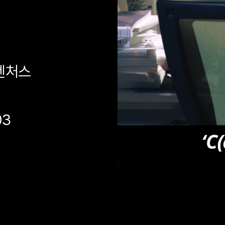
벤처스
03