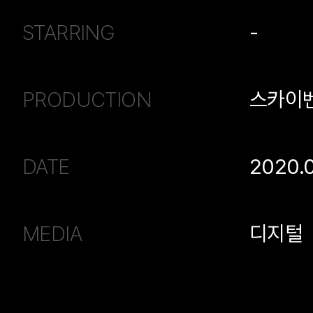
STARRING
-
PRODUCTION
스카이
DATE
2020.
MEDIA
디지털