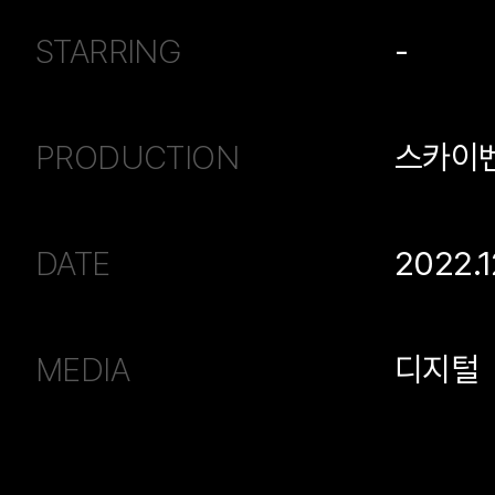
STARRING
-
PRODUCTION
스카이
DATE
2022.1
MEDIA
디지털